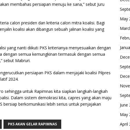
 akan membahas persiapan menuju ke sana,” sebut Juru
Sept
May 
ia calon presiden dan kriteria calon mitra koalisi. Bagi
Marc
lin koalisi akan dibangun sebuah jalinan koalisi yang
Febr
Janua
isi yang nanti diikuti PKS kriterianya menyesuaikan dengan
rbuka dengan semua kemungkinan termasuk dengan semua
Dece
,” sebut Mabruri.
Sept
gerucutkan persiapan PKS dalam menjajaki koalisi Pilpres
Dece
atif 2024.
Nove
ro sehingga untuk Rapimnas kita siapkan langkah-langkah
Sept
alisi. Dalam sistem demokrasi kita, capres yang akan maju
KS bersiap berkomunikasi lebih serius untuk penjajakan
June
May 
April
PKS AKAN GELAR RAPIMNAS