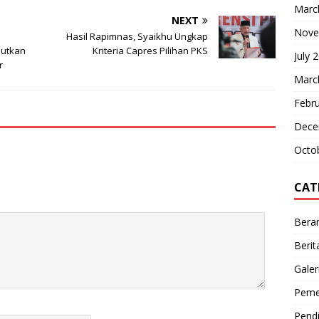
Marc
NEXT
Nove
m
Hasil Rapimnas, Syaikhu Ungkap
jutkan
Kriteria Capres Pilihan PKS
July 
r
Marc
Febr
Dece
Octo
CAT
Bera
Berit
Galer
Peme
Pendi