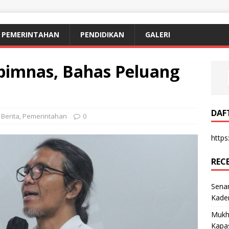
PEMERINTAHAN
PENDIDIKAN
GALERI
pimnas, Bahas Peluang
DAF
,
Berita
,
Pemerintahan
0
https:
REC
Sena
Kade
Mukh
Kapa