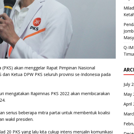
Mila
Keta
Pend
Jomb
Masy
Q-IM
Timur
a (PKS) akan menggelar Rapat Pimpinan Nasional
ARC
KS dan Ketua DPW PKS seluruh provinsi se-Indonesia pada
July 
ri mengatakan Rapimnas PKS 2022 akan membicarakan
May 
24.
April
n serius beberapa mitra partai untuk membentuk koalisi
Marc
n wakil presiden.
Febr
ilad 20 PKS yang lalu kita cukup intens menjalin komunikasi
Dece