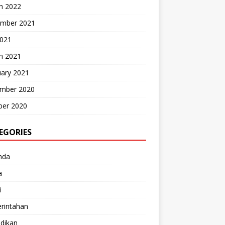
h 2022
mber 2021
2021
h 2021
uary 2021
mber 2020
ber 2020
EGORIES
nda
a
i
rintahan
dikan