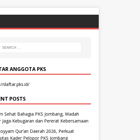
TAR ANGGOTA PKS
//daftar.pks.id/
ENT POSTS
m Sehat Bahagia PKS Jombang, Wadah
r Jaga Kebugaran dan Pererat Kebersamaan
oyyam Qur’an Daerah 2026, Perkuat
sitas Kader Pelopor PKS Jombang