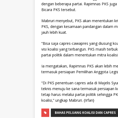
dengan beberapa partai. Rapimnas PKS juga
Bicara PKS tersebut.
Mabruri menyebut, PKS akan menentukan kriter
PKS, dengan kesamaan pandangan dalam menja
jauh lebih kuat.
“Bisa saja capres-cawapres yang diusung koal
visi koalisi yang terbangun. PKS masih te
partai politik dalam menentukan mitra koalisi
Ia mengatakan, Rapimnas PKS akan lebih men
termasuk persiapan Pemilihan Anggota Legisl
“Di PKS penentuan capres ada di Majelis Syu
teknis menuju ke sana termasuk persiapan ko
tetap harus melalui partai politik sehingga P
koalisi,” ungkap Mabruri. {Irfan}
BAHAS PELUANG KOALISI DAN CAPRES